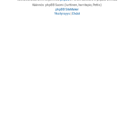
Käännös: phpBB Suomi (lurttinen, harritapio, Pettis)
phpBB SiteMaker
Yksityisyys
|
Ehdot