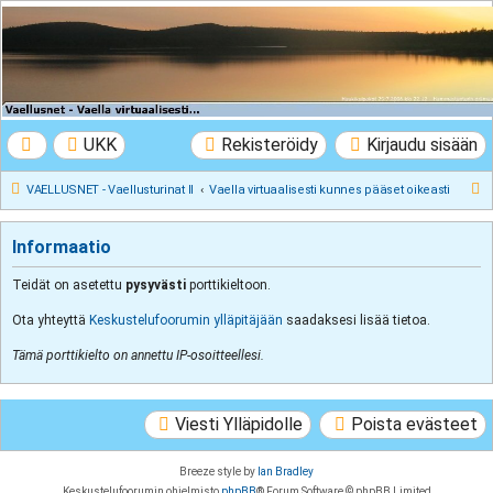
VAELLUSNET -
Vaellusturinat II
Keskustelua vaeltamisesta ja Lapista
UKK
Rekisteröidy
Kirjaudu sisään
E
VAELLUSNET - Vaellusturinat II
Vaella virtuaalisesti kunnes pääset oikeasti
t
s
Informaatio
i
Teidät on asetettu
pysyvästi
porttikieltoon.
Ota yhteyttä
Keskustelufoorumin ylläpitäjään
saadaksesi lisää tietoa.
Tämä porttikielto on annettu IP-osoitteellesi.
Viesti Ylläpidolle
Poista evästeet
Breeze style by
Ian Bradley
Keskustelufoorumin ohjelmisto
phpBB
® Forum Software © phpBB Limited