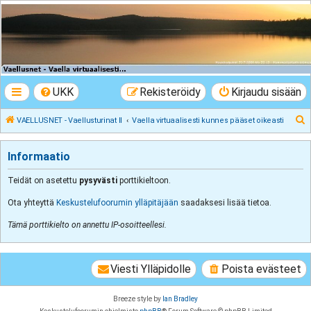
VAELLUSNET -
Vaellusturinat II
Keskustelua vaeltamisesta ja Lapista
UKK
Rekisteröidy
Kirjaudu sisään
E
VAELLUSNET - Vaellusturinat II
Vaella virtuaalisesti kunnes pääset oikeasti
t
s
Informaatio
i
Teidät on asetettu
pysyvästi
porttikieltoon.
Ota yhteyttä
Keskustelufoorumin ylläpitäjään
saadaksesi lisää tietoa.
Tämä porttikielto on annettu IP-osoitteellesi.
Viesti Ylläpidolle
Poista evästeet
Breeze style by
Ian Bradley