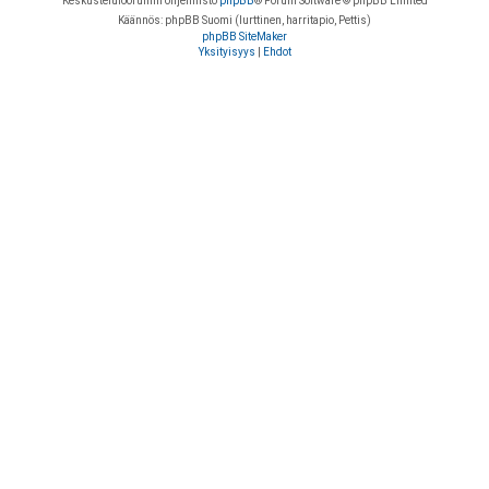
Keskustelufoorumin ohjelmisto
phpBB
® Forum Software © phpBB Limited
Käännös: phpBB Suomi (lurttinen, harritapio, Pettis)
phpBB SiteMaker
Yksityisyys
|
Ehdot