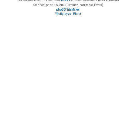
Käännös: phpBB Suomi (lurttinen, harritapio, Pettis)
phpBB SiteMaker
Yksityisyys
|
Ehdot