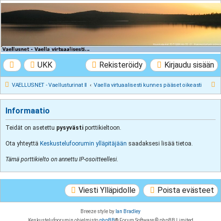
VAELLUSNET -
Vaellusturinat II
Keskustelua vaeltamisesta ja Lapista
UKK
Rekisteröidy
Kirjaudu sisään
E
VAELLUSNET - Vaellusturinat II
Vaella virtuaalisesti kunnes pääset oikeasti
t
s
Informaatio
i
Teidät on asetettu
pysyvästi
porttikieltoon.
Ota yhteyttä
Keskustelufoorumin ylläpitäjään
saadaksesi lisää tietoa.
Tämä porttikielto on annettu IP-osoitteellesi.
Viesti Ylläpidolle
Poista evästeet
Breeze style by
Ian Bradley
Keskustelufoorumin ohjelmisto
phpBB
® Forum Software © phpBB Limited