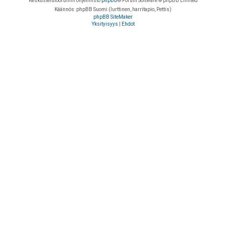
Keskustelufoorumin ohjelmisto
phpBB
® Forum Software © phpBB Limited
Käännös: phpBB Suomi (lurttinen, harritapio, Pettis)
phpBB SiteMaker
Yksityisyys
|
Ehdot