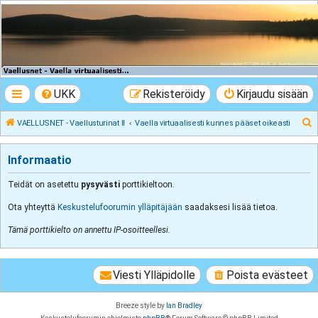
VAELLUSNET -
Vaellusturinat II
Keskustelua vaeltamisesta ja Lapista
UKK
Rekisteröidy
Kirjaudu sisään
E
VAELLUSNET - Vaellusturinat II
Vaella virtuaalisesti kunnes pääset oikeasti
t
s
Informaatio
i
Teidät on asetettu
pysyvästi
porttikieltoon.
Ota yhteyttä
Keskustelufoorumin ylläpitäjään
saadaksesi lisää tietoa.
Tämä porttikielto on annettu IP-osoitteellesi.
Viesti Ylläpidolle
Poista evästeet
Breeze style by
Ian Bradley