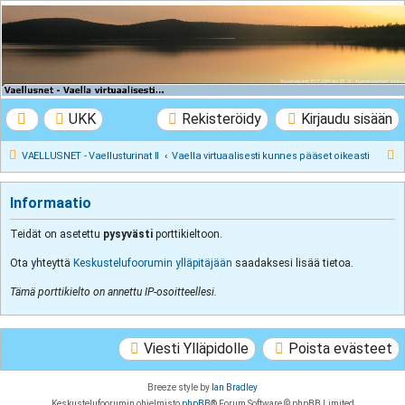
VAELLUSNET -
Vaellusturinat II
Keskustelua vaeltamisesta ja Lapista
UKK
Rekisteröidy
Kirjaudu sisään
E
VAELLUSNET - Vaellusturinat II
Vaella virtuaalisesti kunnes pääset oikeasti
t
s
Informaatio
i
Teidät on asetettu
pysyvästi
porttikieltoon.
Ota yhteyttä
Keskustelufoorumin ylläpitäjään
saadaksesi lisää tietoa.
Tämä porttikielto on annettu IP-osoitteellesi.
Viesti Ylläpidolle
Poista evästeet
Breeze style by
Ian Bradley
Keskustelufoorumin ohjelmisto
phpBB
® Forum Software © phpBB Limited