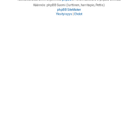
Käännös: phpBB Suomi (lurttinen, harritapio, Pettis)
phpBB SiteMaker
Yksityisyys
|
Ehdot