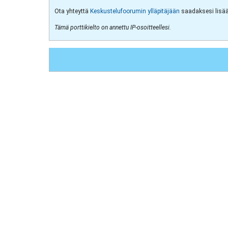
Ota yhteyttä
Keskustelufoorumin ylläpitäjään
saadaksesi lisää 
Tämä porttikielto on annettu IP-osoitteellesi.