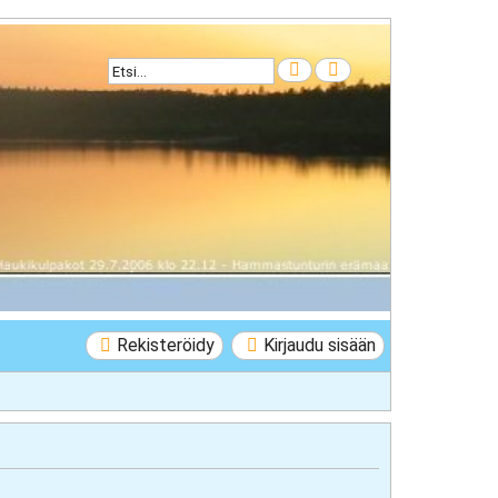
Etsi
Tarkennettu haku
Rekisteröidy
Kirjaudu sisään