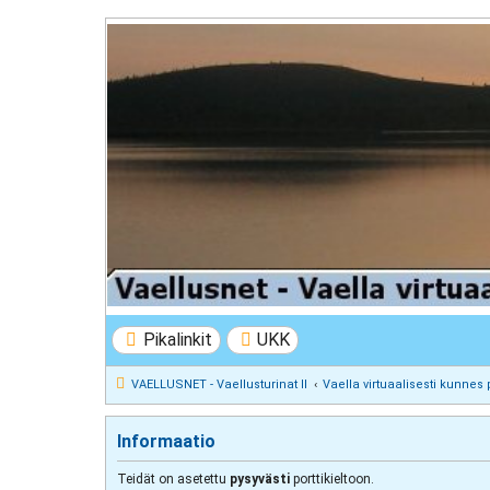
VAELLUSNET - Vaellusturinat II
Keskustelua vaeltamisesta ja Lapista
Pikalinkit
UKK
VAELLUSNET - Vaellusturinat II
Vaella virtuaalisesti kunnes 
Informaatio
Teidät on asetettu
pysyvästi
porttikieltoon.