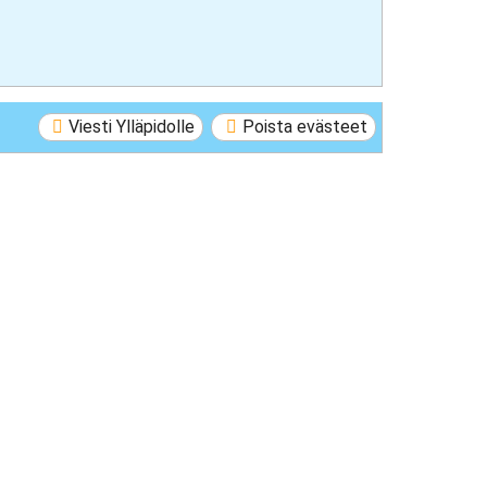
Viesti Ylläpidolle
Poista evästeet