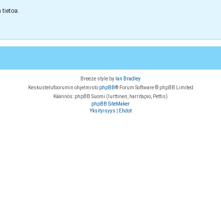
tietoa.
Breeze style by
Ian Bradley
Keskustelufoorumin ohjelmisto
phpBB
® Forum Software © phpBB Limited
Käännös: phpBB Suomi (lurttinen, harritapio, Pettis)
phpBB SiteMaker
Yksityisyys
|
Ehdot