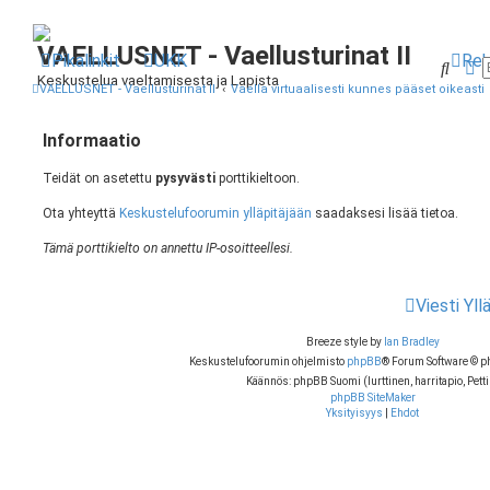
VAELLUSNET - Vaellusturinat II
Pikalinkit
UKK
Rek
Etsi
T
Keskustelua vaeltamisesta ja Lapista
VAELLUSNET - Vaellusturinat II
Vaella virtuaalisesti kunnes pääset oikeasti
Informaatio
Teidät on asetettu
pysyvästi
porttikieltoon.
Ota yhteyttä
Keskustelufoorumin ylläpitäjään
saadaksesi lisää tietoa.
Tämä porttikielto on annettu IP-osoitteellesi.
Viesti Yll
Breeze style by
Ian Bradley
Keskustelufoorumin ohjelmisto
phpBB
® Forum Software © 
Käännös: phpBB Suomi (lurttinen, harritapio, Petti
phpBB SiteMaker
Yksityisyys
|
Ehdot