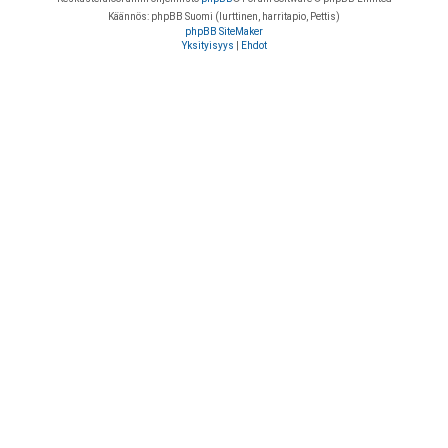
Käännös: phpBB Suomi (lurttinen, harritapio, Pettis)
phpBB SiteMaker
Yksityisyys
|
Ehdot