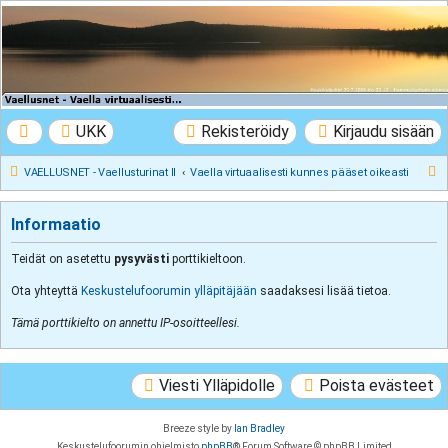
VAELLUSNET -
Vaellusturinat II
Keskustelua vaeltamisesta ja Lapista
UKK
Rekisteröidy
Kirjaudu sisään
E
VAELLUSNET - Vaellusturinat II
Vaella virtuaalisesti kunnes pääset oikeasti
t
s
Informaatio
i
Teidät on asetettu
pysyvästi
porttikieltoon.
Ota yhteyttä
Keskustelufoorumin ylläpitäjään
saadaksesi lisää tietoa.
Tämä porttikielto on annettu IP-osoitteellesi.
Viesti Ylläpidolle
Poista evästeet
Breeze style by
Ian Bradley
Keskustelufoorumin ohjelmisto
phpBB
® Forum Software © phpBB Limited