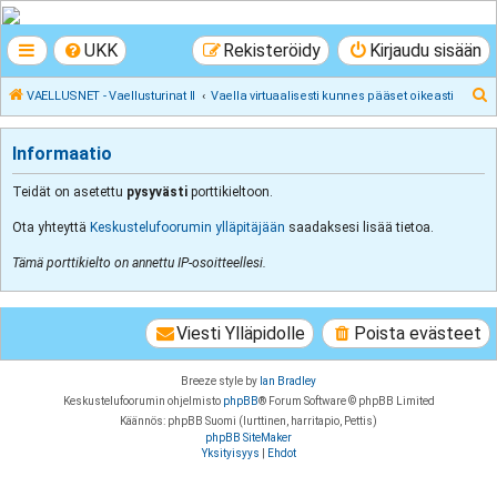
VAELLUSNET -
UKK
Rekisteröidy
Kirjaudu sisään
Vaellusturinat II
Keskustelua vaeltamisesta ja Lapista
E
VAELLUSNET - Vaellusturinat II
Vaella virtuaalisesti kunnes pääset oikeasti
t
s
Informaatio
i
Teidät on asetettu
pysyvästi
porttikieltoon.
Ota yhteyttä
Keskustelufoorumin ylläpitäjään
saadaksesi lisää tietoa.
Tämä porttikielto on annettu IP-osoitteellesi.
Viesti Ylläpidolle
Poista evästeet
Breeze style by
Ian Bradley
Keskustelufoorumin ohjelmisto
phpBB
® Forum Software © phpBB Limited
Käännös: phpBB Suomi (lurttinen, harritapio, Pettis)
phpBB SiteMaker
Yksityisyys
|
Ehdot