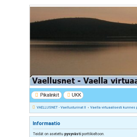
VAELLUSNET - Vaellusturinat II
Keskustelua vaeltamisesta ja Lapista
Pikalinkit
UKK
VAELLUSNET - Vaellusturinat II
Vaella virtuaalisesti kunnes 
Informaatio
Teidät on asetettu
pysyvästi
porttikieltoon.