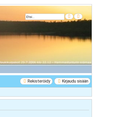
Etsi
Tarkennettu haku
Rekisteröidy
Kirjaudu sisään