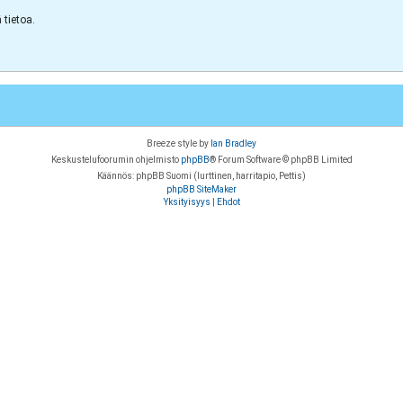
tietoa.
Breeze style by
Ian Bradley
Keskustelufoorumin ohjelmisto
phpBB
® Forum Software © phpBB Limited
Käännös: phpBB Suomi (lurttinen, harritapio, Pettis)
phpBB SiteMaker
Yksityisyys
|
Ehdot