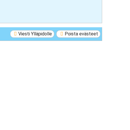
Viesti Ylläpidolle
Poista evästeet