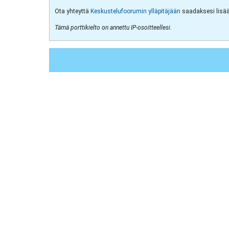
Ota yhteyttä
Keskustelufoorumin ylläpitäjään
saadaksesi lisää 
Tämä porttikielto on annettu IP-osoitteellesi.