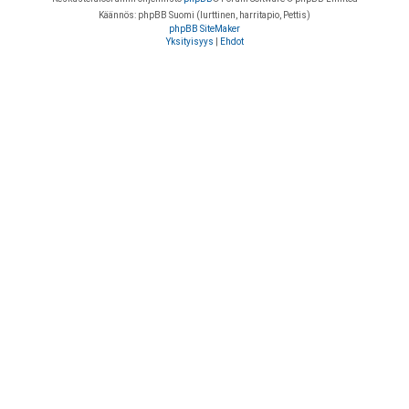
Käännös: phpBB Suomi (lurttinen, harritapio, Pettis)
phpBB SiteMaker
Yksityisyys
|
Ehdot