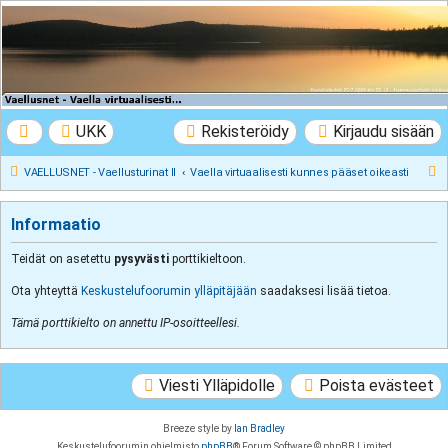
VAELLUSNET -
Vaellusturinat II
Keskustelua vaeltamisesta ja Lapista
UKK
Rekisteröidy
Kirjaudu sisään
E
VAELLUSNET - Vaellusturinat II
Vaella virtuaalisesti kunnes pääset oikeasti
t
s
Informaatio
i
Teidät on asetettu
pysyvästi
porttikieltoon.
Ota yhteyttä
Keskustelufoorumin ylläpitäjään
saadaksesi lisää tietoa.
Tämä porttikielto on annettu IP-osoitteellesi.
Viesti Ylläpidolle
Poista evästeet
Breeze style by
Ian Bradley
Keskustelufoorumin ohjelmisto
phpBB
® Forum Software © phpBB Limited