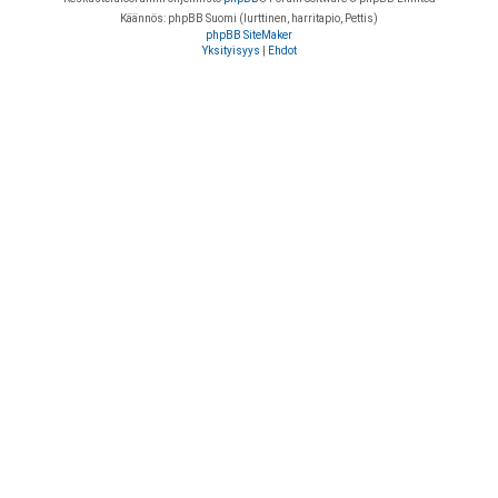
Käännös: phpBB Suomi (lurttinen, harritapio, Pettis)
phpBB SiteMaker
Yksityisyys
|
Ehdot