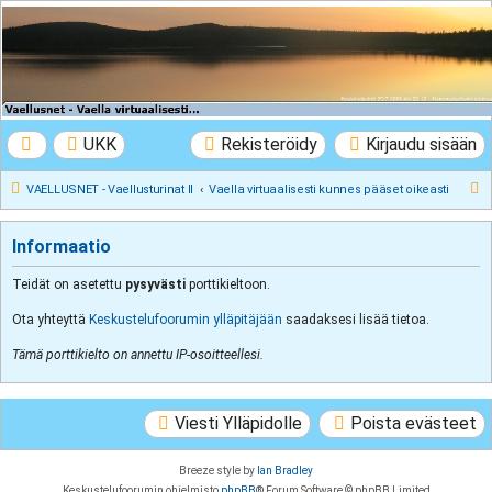
VAELLUSNET -
Vaellusturinat II
Keskustelua vaeltamisesta ja Lapista
UKK
Rekisteröidy
Kirjaudu sisään
E
VAELLUSNET - Vaellusturinat II
Vaella virtuaalisesti kunnes pääset oikeasti
t
s
Informaatio
i
Teidät on asetettu
pysyvästi
porttikieltoon.
Ota yhteyttä
Keskustelufoorumin ylläpitäjään
saadaksesi lisää tietoa.
Tämä porttikielto on annettu IP-osoitteellesi.
Viesti Ylläpidolle
Poista evästeet
Breeze style by
Ian Bradley
Keskustelufoorumin ohjelmisto
phpBB
® Forum Software © phpBB Limited