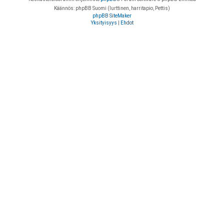
Käännös: phpBB Suomi (lurttinen, harritapio, Pettis)
phpBB SiteMaker
Yksityisyys
|
Ehdot