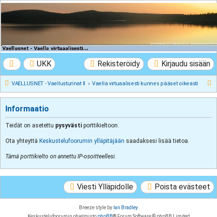
VAELLUSNET -
Vaellusturinat II
Keskustelua vaeltamisesta ja Lapista
UKK
Rekisteröidy
Kirjaudu sisään
E
VAELLUSNET - Vaellusturinat II
Vaella virtuaalisesti kunnes pääset oikeasti
t
s
Informaatio
i
Teidät on asetettu
pysyvästi
porttikieltoon.
Ota yhteyttä
Keskustelufoorumin ylläpitäjään
saadaksesi lisää tietoa.
Tämä porttikielto on annettu IP-osoitteellesi.
Viesti Ylläpidolle
Poista evästeet
Breeze style by
Ian Bradley
Keskustelufoorumin ohjelmisto
phpBB
® Forum Software © phpBB Limited