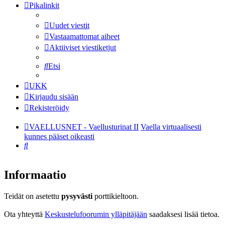
Pikalinkit
Uudet viestit
Vastaamattomat aiheet
Aktiiviset viestiketjut
Etsi
UKK
Kirjaudu sisään
Rekisteröidy
VAELLUSNET - Vaellusturinat II
Vaella virtuaalisesti
kunnes pääset oikeasti
Etsi
Informaatio
Teidät on asetettu
pysyvästi
porttikieltoon.
Ota yhteyttä
Keskustelufoorumin ylläpitäjään
saadaksesi lisää tietoa.