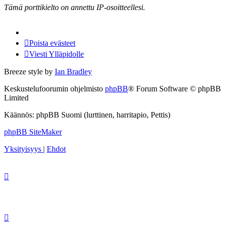
Tämä porttikielto on annettu IP-osoitteellesi.
Poista evästeet
Viesti Ylläpidolle
Breeze style by
Ian Bradley
Keskustelufoorumin ohjelmisto
phpBB
® Forum Software © phpBB
Limited
Käännös: phpBB Suomi (lurttinen, harritapio, Pettis)
phpBB SiteMaker
Yksityisyys
|
Ehdot