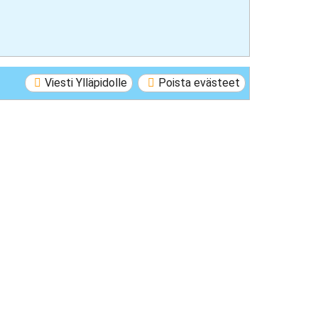
Viesti Ylläpidolle
Poista evästeet