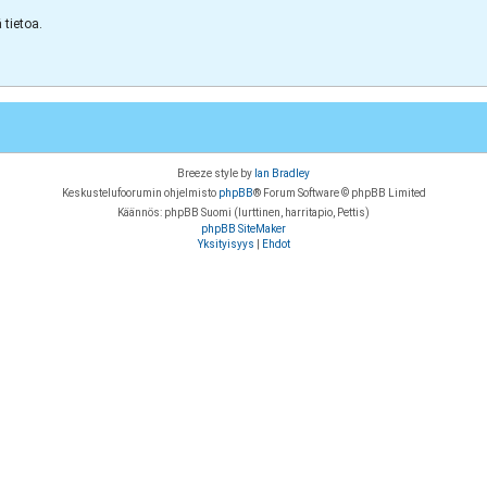
tietoa.
Breeze style by
Ian Bradley
Keskustelufoorumin ohjelmisto
phpBB
® Forum Software © phpBB Limited
Käännös: phpBB Suomi (lurttinen, harritapio, Pettis)
phpBB SiteMaker
Yksityisyys
|
Ehdot