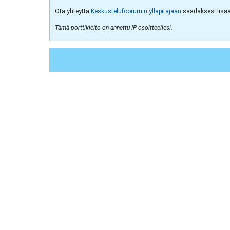
Ota yhteyttä
Keskustelufoorumin ylläpitäjään
saadaksesi lisää 
Tämä porttikielto on annettu IP-osoitteellesi.