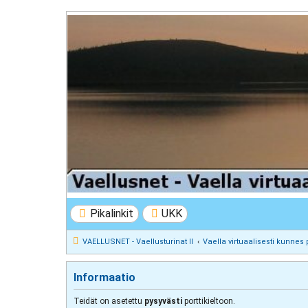
VAELLUSNET - Vaellusturinat II
Keskustelua vaeltamisesta ja Lapista
Pikalinkit
UKK
VAELLUSNET - Vaellusturinat II
Vaella virtuaalisesti kunnes 
Informaatio
Teidät on asetettu
pysyvästi
porttikieltoon.