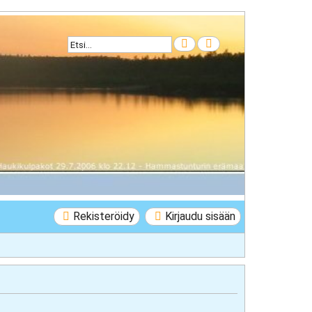
Etsi
Tarkennettu haku
Rekisteröidy
Kirjaudu sisään