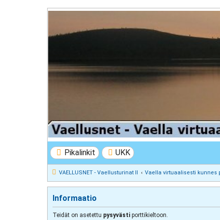
VAELLUSNET - Vaellusturinat II
Keskustelua vaeltamisesta ja Lapista
Pikalinkit
UKK
VAELLUSNET - Vaellusturinat II
Vaella virtuaalisesti kunnes 
Informaatio
Teidät on asetettu
pysyvästi
porttikieltoon.