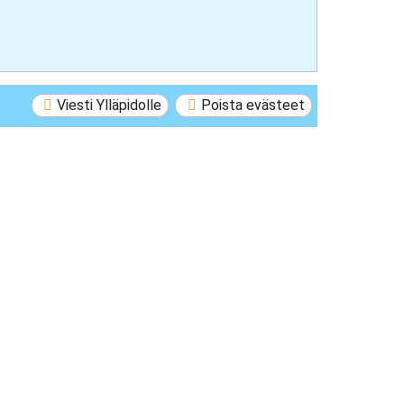
Viesti Ylläpidolle
Poista evästeet