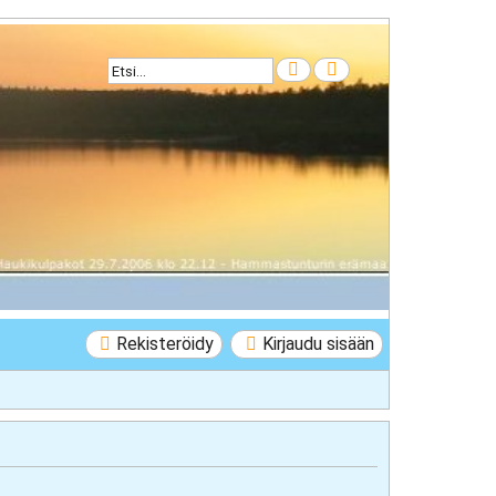
Etsi
Tarkennettu haku
Rekisteröidy
Kirjaudu sisään