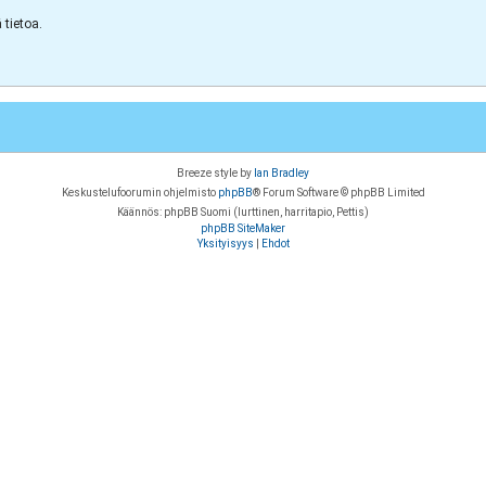
tietoa.
Breeze style by
Ian Bradley
Keskustelufoorumin ohjelmisto
phpBB
® Forum Software © phpBB Limited
Käännös: phpBB Suomi (lurttinen, harritapio, Pettis)
phpBB SiteMaker
Yksityisyys
|
Ehdot