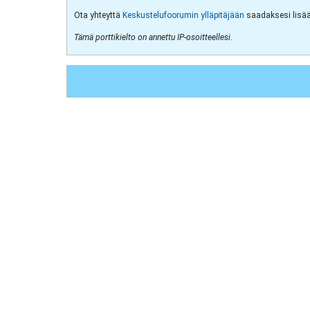
Ota yhteyttä
Keskustelufoorumin ylläpitäjään
saadaksesi lisää 
Tämä porttikielto on annettu IP-osoitteellesi.