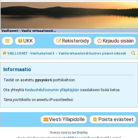
VAELLUSNET -
Vaellusturinat II
Keskustelua vaeltamisesta ja Lapista
UKK
Rekisteröidy
Kirjaudu sisään
E
VAELLUSNET - Vaellusturinat II
Vaella virtuaalisesti kunnes pääset oikeasti
t
s
Informaatio
i
Teidät on asetettu
pysyvästi
porttikieltoon.
Ota yhteyttä
Keskustelufoorumin ylläpitäjään
saadaksesi lisää tietoa.
Tämä porttikielto on annettu IP-osoitteellesi.
Viesti Ylläpidolle
Poista evästeet
Breeze style by
Ian Bradley