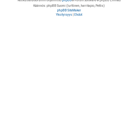
Keskustelufoorumin ohjelmisto
phpBB
® Forum Software © phpBB Limited
Käännös: phpBB Suomi (lurttinen, harritapio, Pettis)
phpBB SiteMaker
Yksityisyys
|
Ehdot