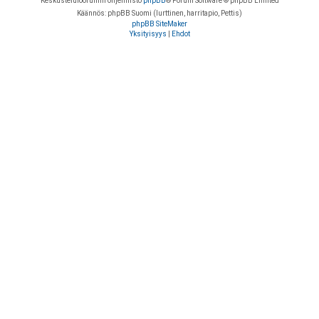
Keskustelufoorumin ohjelmisto
phpBB
® Forum Software © phpBB Limited
Käännös: phpBB Suomi (lurttinen, harritapio, Pettis)
phpBB SiteMaker
Yksityisyys
|
Ehdot