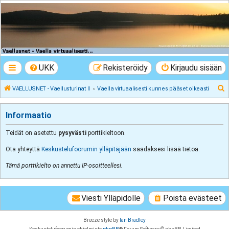
VAELLUSNET -
Vaellusturinat II
Keskustelua vaeltamisesta ja Lapista
UKK
Rekisteröidy
Kirjaudu sisään
E
VAELLUSNET - Vaellusturinat II
Vaella virtuaalisesti kunnes pääset oikeasti
t
s
Informaatio
i
Teidät on asetettu
pysyvästi
porttikieltoon.
Ota yhteyttä
Keskustelufoorumin ylläpitäjään
saadaksesi lisää tietoa.
Tämä porttikielto on annettu IP-osoitteellesi.
Viesti Ylläpidolle
Poista evästeet
Breeze style by
Ian Bradley