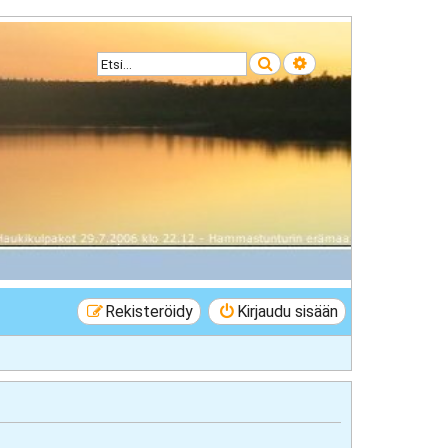
Etsi
Tarkennettu haku
Rekisteröidy
Kirjaudu sisään