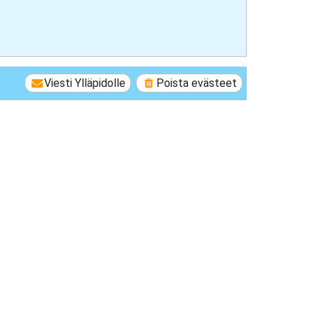
Viesti Ylläpidolle
Poista evästeet