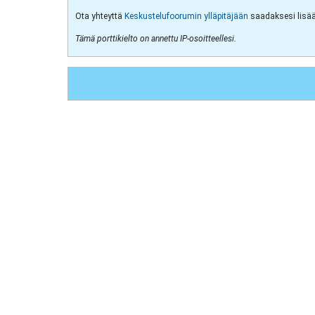
Ota yhteyttä
Keskustelufoorumin ylläpitäjään
saadaksesi lisää 
Tämä porttikielto on annettu IP-osoitteellesi.