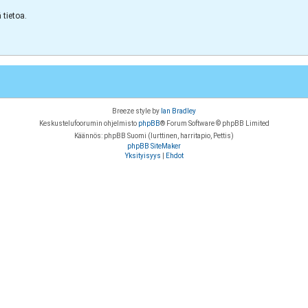
tietoa.
Breeze style by
Ian Bradley
Keskustelufoorumin ohjelmisto
phpBB
® Forum Software © phpBB Limited
Käännös: phpBB Suomi (lurttinen, harritapio, Pettis)
phpBB SiteMaker
Yksityisyys
|
Ehdot