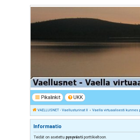
VAELLUSNET - Vaellusturinat II
Keskustelua vaeltamisesta ja Lapista
Pikalinkit
UKK
VAELLUSNET - Vaellusturinat II
Vaella virtuaalisesti kunnes 
Informaatio
Teidät on asetettu
pysyvästi
porttikieltoon.