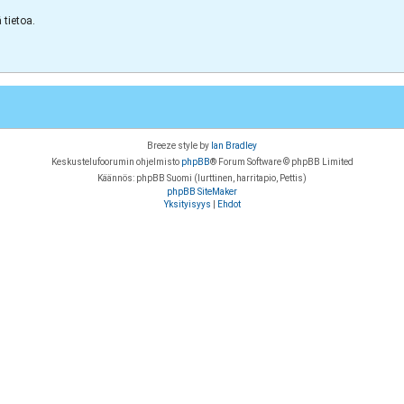
tietoa.
Breeze style by
Ian Bradley
Keskustelufoorumin ohjelmisto
phpBB
® Forum Software © phpBB Limited
Käännös: phpBB Suomi (lurttinen, harritapio, Pettis)
phpBB SiteMaker
Yksityisyys
|
Ehdot