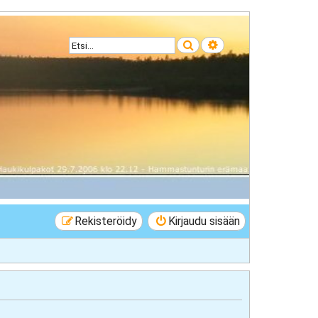
Etsi
Tarkennettu haku
Rekisteröidy
Kirjaudu sisään