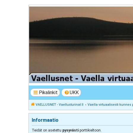
VAELLUSNET - Vaellusturinat II
Keskustelua vaeltamisesta ja Lapista
Pikalinkit
UKK
VAELLUSNET - Vaellusturinat II
Vaella virtuaalisesti kunnes 
Informaatio
Teidät on asetettu
pysyvästi
porttikieltoon.