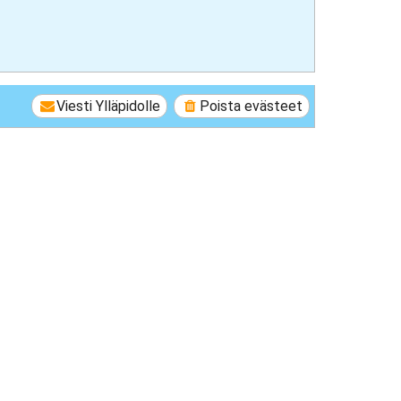
Viesti Ylläpidolle
Poista evästeet