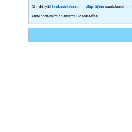
Ota yhteyttä
Keskustelufoorumin ylläpitäjään
saadaksesi lisää 
Tämä porttikielto on annettu IP-osoitteellesi.