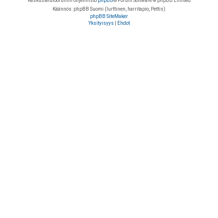
Keskustelufoorumin ohjelmisto
phpBB
® Forum Software © phpBB Limited
Käännös: phpBB Suomi (lurttinen, harritapio, Pettis)
phpBB SiteMaker
Yksityisyys
|
Ehdot