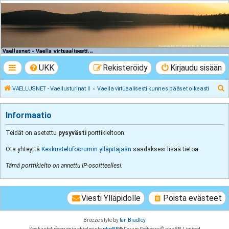
VAELLUSNET -
Vaellusturinat II
Keskustelua vaeltamisesta ja Lapista
UKK
Rekisteröidy
Kirjaudu sisään
E
VAELLUSNET - Vaellusturinat II
Vaella virtuaalisesti kunnes pääset oikeasti
t
s
Informaatio
i
Teidät on asetettu
pysyvästi
porttikieltoon.
Ota yhteyttä
Keskustelufoorumin ylläpitäjään
saadaksesi lisää tietoa.
Tämä porttikielto on annettu IP-osoitteellesi.
Viesti Ylläpidolle
Poista evästeet
Breeze style by
Ian Bradley