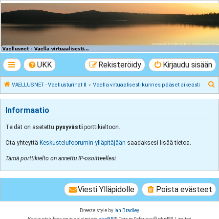
VAELLUSNET -
Vaellusturinat II
Keskustelua vaeltamisesta ja Lapista
UKK
Rekisteröidy
Kirjaudu sisään
E
VAELLUSNET - Vaellusturinat II
Vaella virtuaalisesti kunnes pääset oikeasti
t
s
Informaatio
i
Teidät on asetettu
pysyvästi
porttikieltoon.
Ota yhteyttä
Keskustelufoorumin ylläpitäjään
saadaksesi lisää tietoa.
Tämä porttikielto on annettu IP-osoitteellesi.
Viesti Ylläpidolle
Poista evästeet
Breeze style by
Ian Bradley