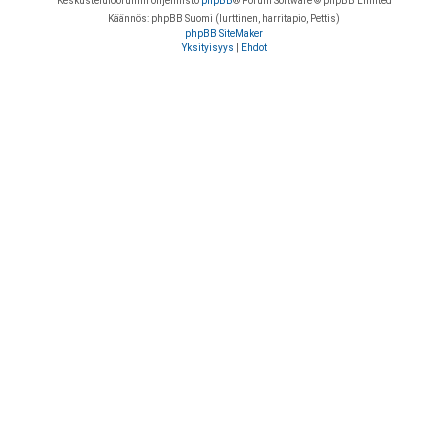
Keskustelufoorumin ohjelmisto
phpBB
® Forum Software © phpBB Limited
Käännös: phpBB Suomi (lurttinen, harritapio, Pettis)
phpBB SiteMaker
Yksityisyys
|
Ehdot