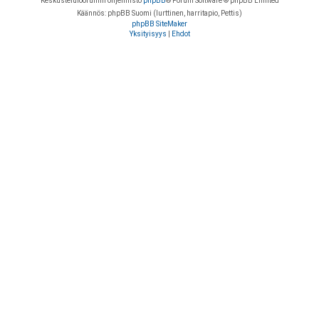
Keskustelufoorumin ohjelmisto
phpBB
® Forum Software © phpBB Limited
Käännös: phpBB Suomi (lurttinen, harritapio, Pettis)
phpBB SiteMaker
Yksityisyys
|
Ehdot