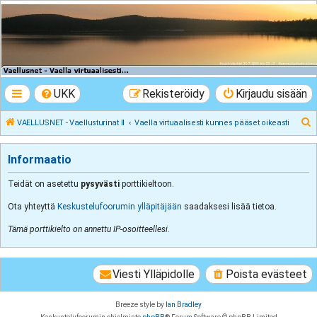
VAELLUSNET -
Vaellusturinat II
Keskustelua vaeltamisesta ja Lapista
UKK
Rekisteröidy
Kirjaudu sisään
E
VAELLUSNET - Vaellusturinat II
Vaella virtuaalisesti kunnes pääset oikeasti
t
s
Informaatio
i
Teidät on asetettu
pysyvästi
porttikieltoon.
Ota yhteyttä
Keskustelufoorumin ylläpitäjään
saadaksesi lisää tietoa.
Tämä porttikielto on annettu IP-osoitteellesi.
Viesti Ylläpidolle
Poista evästeet
Breeze style by
Ian Bradley