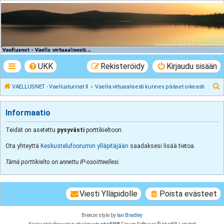
VAELLUSNET -
Vaellusturinat II
Keskustelua vaeltamisesta ja Lapista
UKK
Rekisteröidy
Kirjaudu sisään
E
VAELLUSNET - Vaellusturinat II
Vaella virtuaalisesti kunnes pääset oikeasti
t
s
Informaatio
i
Teidät on asetettu
pysyvästi
porttikieltoon.
Ota yhteyttä
Keskustelufoorumin ylläpitäjään
saadaksesi lisää tietoa.
Tämä porttikielto on annettu IP-osoitteellesi.
Viesti Ylläpidolle
Poista evästeet
Breeze style by
Ian Bradley