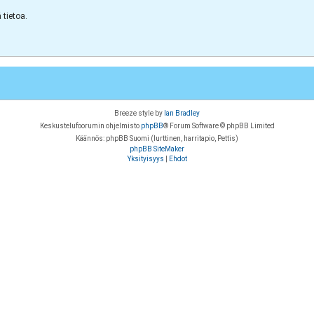
tietoa.
Breeze style by
Ian Bradley
Keskustelufoorumin ohjelmisto
phpBB
® Forum Software © phpBB Limited
Käännös: phpBB Suomi (lurttinen, harritapio, Pettis)
phpBB SiteMaker
Yksityisyys
|
Ehdot