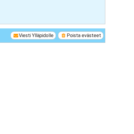
Viesti Ylläpidolle
Poista evästeet