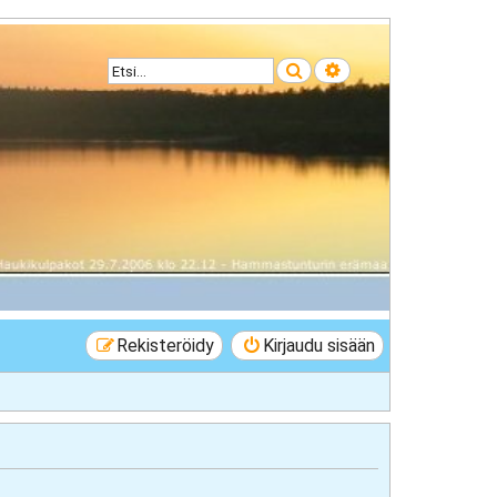
Etsi
Tarkennettu haku
Rekisteröidy
Kirjaudu sisään