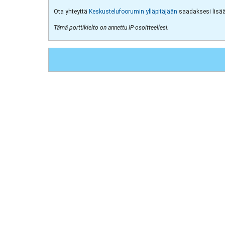
Ota yhteyttä
Keskustelufoorumin ylläpitäjään
saadaksesi lisää 
Tämä porttikielto on annettu IP-osoitteellesi.