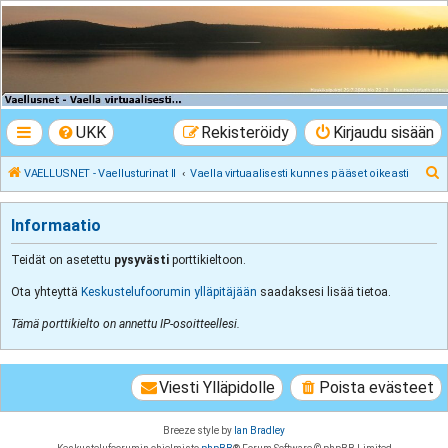
VAELLUSNET -
Vaellusturinat II
Keskustelua vaeltamisesta ja Lapista
UKK
Rekisteröidy
Kirjaudu sisään
E
VAELLUSNET - Vaellusturinat II
Vaella virtuaalisesti kunnes pääset oikeasti
t
s
Informaatio
i
Teidät on asetettu
pysyvästi
porttikieltoon.
Ota yhteyttä
Keskustelufoorumin ylläpitäjään
saadaksesi lisää tietoa.
Tämä porttikielto on annettu IP-osoitteellesi.
Viesti Ylläpidolle
Poista evästeet
Breeze style by
Ian Bradley