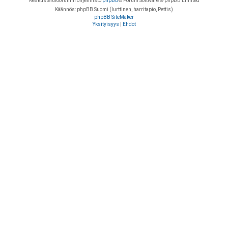
Keskustelufoorumin ohjelmisto
phpBB
® Forum Software © phpBB Limited
Käännös: phpBB Suomi (lurttinen, harritapio, Pettis)
phpBB SiteMaker
Yksityisyys
|
Ehdot