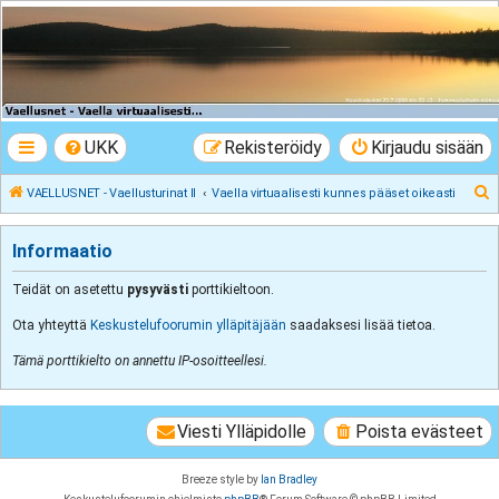
VAELLUSNET -
Vaellusturinat II
Keskustelua vaeltamisesta ja Lapista
UKK
Rekisteröidy
Kirjaudu sisään
E
VAELLUSNET - Vaellusturinat II
Vaella virtuaalisesti kunnes pääset oikeasti
t
s
Informaatio
i
Teidät on asetettu
pysyvästi
porttikieltoon.
Ota yhteyttä
Keskustelufoorumin ylläpitäjään
saadaksesi lisää tietoa.
Tämä porttikielto on annettu IP-osoitteellesi.
Viesti Ylläpidolle
Poista evästeet
Breeze style by
Ian Bradley