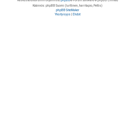
Keskustelufoorumin ohjelmisto
phpBB
® Forum Software © phpBB Limited
Käännös: phpBB Suomi (lurttinen, harritapio, Pettis)
phpBB SiteMaker
Yksityisyys
|
Ehdot