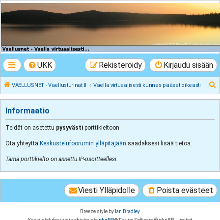
VAELLUSNET -
Vaellusturinat II
Keskustelua vaeltamisesta ja Lapista
UKK
Rekisteröidy
Kirjaudu sisään
E
VAELLUSNET - Vaellusturinat II
Vaella virtuaalisesti kunnes pääset oikeasti
t
s
Informaatio
i
Teidät on asetettu
pysyvästi
porttikieltoon.
Ota yhteyttä
Keskustelufoorumin ylläpitäjään
saadaksesi lisää tietoa.
Tämä porttikielto on annettu IP-osoitteellesi.
Viesti Ylläpidolle
Poista evästeet
Breeze style by
Ian Bradley