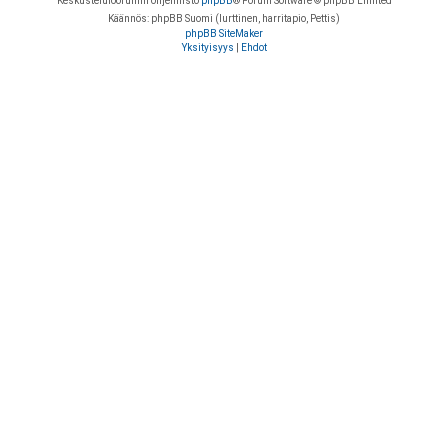
Keskustelufoorumin ohjelmisto
phpBB
® Forum Software © phpBB Limited
Käännös: phpBB Suomi (lurttinen, harritapio, Pettis)
phpBB SiteMaker
Yksityisyys
|
Ehdot