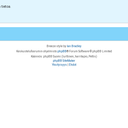
tietoa.
Breeze style by
Ian Bradley
Keskustelufoorumin ohjelmisto
phpBB
® Forum Software © phpBB Limited
Käännös: phpBB Suomi (lurttinen, harritapio, Pettis)
phpBB SiteMaker
Yksityisyys
|
Ehdot