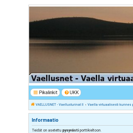
VAELLUSNET - Vaellusturinat II
Keskustelua vaeltamisesta ja Lapista
Pikalinkit
UKK
VAELLUSNET - Vaellusturinat II
Vaella virtuaalisesti kunnes 
Informaatio
Teidät on asetettu
pysyvästi
porttikieltoon.