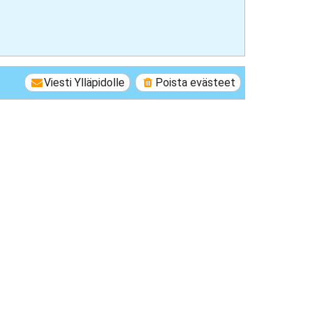
Viesti Ylläpidolle
Poista evästeet