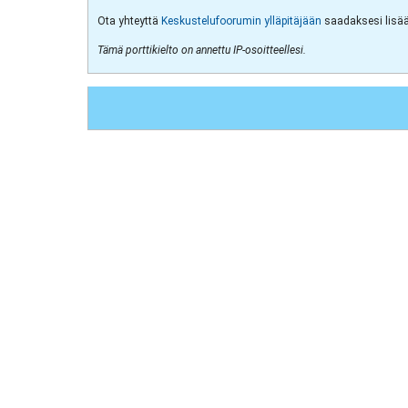
Ota yhteyttä
Keskustelufoorumin ylläpitäjään
saadaksesi lisää 
Tämä porttikielto on annettu IP-osoitteellesi.