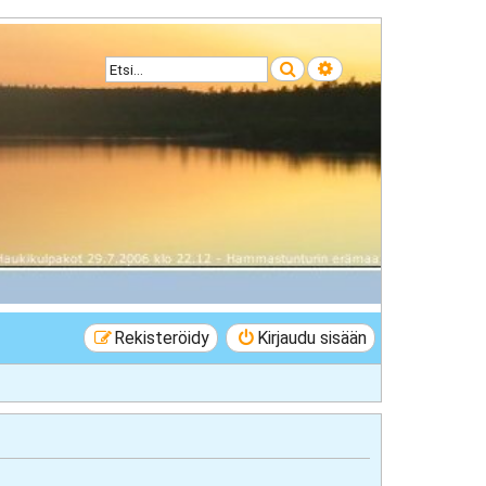
Etsi
Tarkennettu haku
Rekisteröidy
Kirjaudu sisään