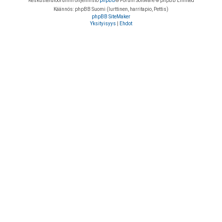
Keskustelufoorumin ohjelmisto
phpBB
® Forum Software © phpBB Limited
Käännös: phpBB Suomi (lurttinen, harritapio, Pettis)
phpBB SiteMaker
Yksityisyys
|
Ehdot