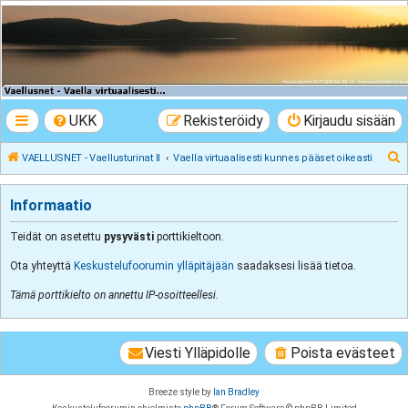
VAELLUSNET -
Vaellusturinat II
Keskustelua vaeltamisesta ja Lapista
UKK
Rekisteröidy
Kirjaudu sisään
E
VAELLUSNET - Vaellusturinat II
Vaella virtuaalisesti kunnes pääset oikeasti
t
s
Informaatio
i
Teidät on asetettu
pysyvästi
porttikieltoon.
Ota yhteyttä
Keskustelufoorumin ylläpitäjään
saadaksesi lisää tietoa.
Tämä porttikielto on annettu IP-osoitteellesi.
Viesti Ylläpidolle
Poista evästeet
Breeze style by
Ian Bradley