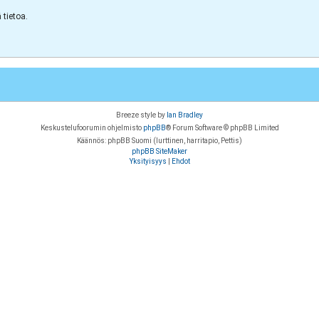
tietoa.
Breeze style by
Ian Bradley
Keskustelufoorumin ohjelmisto
phpBB
® Forum Software © phpBB Limited
Käännös: phpBB Suomi (lurttinen, harritapio, Pettis)
phpBB SiteMaker
Yksityisyys
|
Ehdot