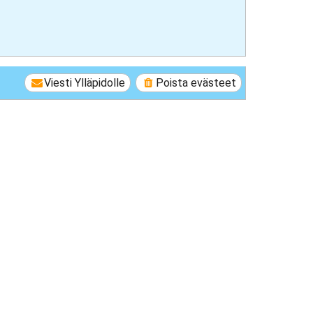
Viesti Ylläpidolle
Poista evästeet