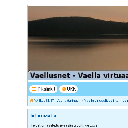
VAELLUSNET - Vaellusturinat II
Keskustelua vaeltamisesta ja Lapista
Pikalinkit
UKK
VAELLUSNET - Vaellusturinat II
Vaella virtuaalisesti kunnes 
Informaatio
Teidät on asetettu
pysyvästi
porttikieltoon.