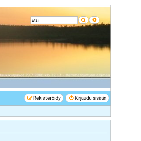
Etsi
Tarkennettu haku
Rekisteröidy
Kirjaudu sisään