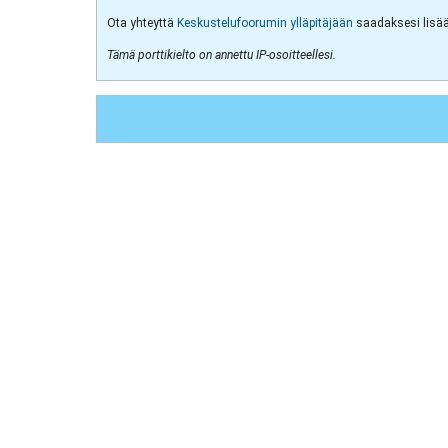
Ota yhteyttä
Keskustelufoorumin ylläpitäjään
saadaksesi lisää 
Tämä porttikielto on annettu IP-osoitteellesi.