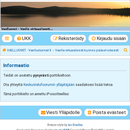
VAELLUSNET -
Vaellusturinat II
Keskustelua vaeltamisesta ja Lapista
UKK
Rekisteröidy
Kirjaudu sisään
E
VAELLUSNET - Vaellusturinat II
Vaella virtuaalisesti kunnes pääset oikeasti
t
s
Informaatio
i
Teidät on asetettu
pysyvästi
porttikieltoon.
Ota yhteyttä
Keskustelufoorumin ylläpitäjään
saadaksesi lisää tietoa.
Tämä porttikielto on annettu IP-osoitteellesi.
Viesti Ylläpidolle
Poista evästeet
Breeze style by
Ian Bradley