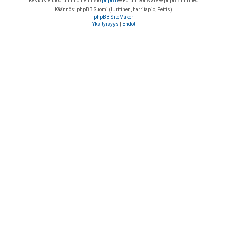
Keskustelufoorumin ohjelmisto
phpBB
® Forum Software © phpBB Limited
Käännös: phpBB Suomi (lurttinen, harritapio, Pettis)
phpBB SiteMaker
Yksityisyys
|
Ehdot