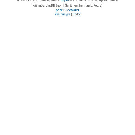
Keskustelufoorumin ohjelmisto
phpBB
® Forum Software © phpBB Limited
Käännös: phpBB Suomi (lurttinen, harritapio, Pettis)
phpBB SiteMaker
Yksityisyys
|
Ehdot