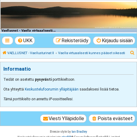
VAELLUSNET -
Vaellusturinat II
Keskustelua vaeltamisesta ja Lapista
UKK
Rekisteröidy
Kirjaudu sisään
E
VAELLUSNET - Vaellusturinat II
Vaella virtuaalisesti kunnes pääset oikeasti
t
s
Informaatio
i
Teidät on asetettu
pysyvästi
porttikieltoon.
Ota yhteyttä
Keskustelufoorumin ylläpitäjään
saadaksesi lisää tietoa.
Tämä porttikielto on annettu IP-osoitteellesi.
Viesti Ylläpidolle
Poista evästeet
Breeze style by
Ian Bradley