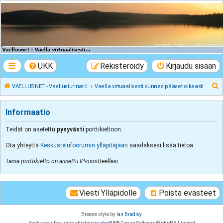
VAELLUSNET -
Vaellusturinat II
Keskustelua vaeltamisesta ja Lapista
UKK
Rekisteröidy
Kirjaudu sisään
E
VAELLUSNET - Vaellusturinat II
Vaella virtuaalisesti kunnes pääset oikeasti
t
s
Informaatio
i
Teidät on asetettu
pysyvästi
porttikieltoon.
Ota yhteyttä
Keskustelufoorumin ylläpitäjään
saadaksesi lisää tietoa.
Tämä porttikielto on annettu IP-osoitteellesi.
Viesti Ylläpidolle
Poista evästeet
Breeze style by
Ian Bradley