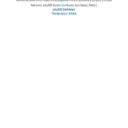
Keskustelufoorumin ohjelmisto
phpBB
® Forum Software © phpBB Limited
Käännös: phpBB Suomi (lurttinen, harritapio, Pettis)
phpBB SiteMaker
Yksityisyys
|
Ehdot