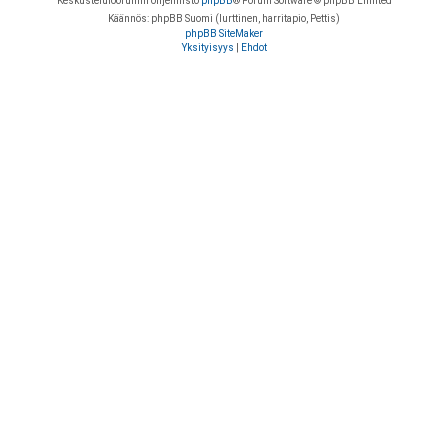
Keskustelufoorumin ohjelmisto
phpBB
® Forum Software © phpBB Limited
Käännös: phpBB Suomi (lurttinen, harritapio, Pettis)
phpBB SiteMaker
Yksityisyys
|
Ehdot