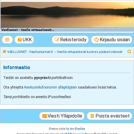
VAELLUSNET -
Vaellusturinat II
Keskustelua vaeltamisesta ja Lapista
UKK
Rekisteröidy
Kirjaudu sisään
E
VAELLUSNET - Vaellusturinat II
Vaella virtuaalisesti kunnes pääset oikeasti
t
s
Informaatio
i
Teidät on asetettu
pysyvästi
porttikieltoon.
Ota yhteyttä
Keskustelufoorumin ylläpitäjään
saadaksesi lisää tietoa.
Tämä porttikielto on annettu IP-osoitteellesi.
Viesti Ylläpidolle
Poista evästeet
Breeze style by
Ian Bradley