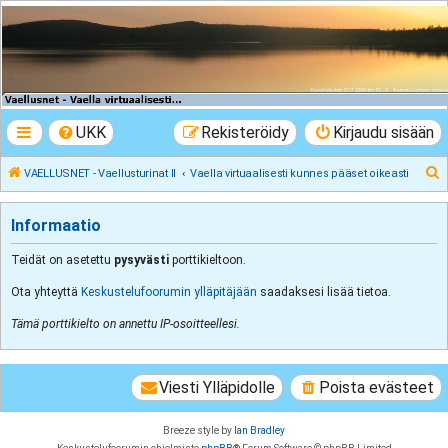
VAELLUSNET -
Vaellusturinat II
Keskustelua vaeltamisesta ja Lapista
UKK
Rekisteröidy
Kirjaudu sisään
E
VAELLUSNET - Vaellusturinat II
Vaella virtuaalisesti kunnes pääset oikeasti
t
s
Informaatio
i
Teidät on asetettu
pysyvästi
porttikieltoon.
Ota yhteyttä
Keskustelufoorumin ylläpitäjään
saadaksesi lisää tietoa.
Tämä porttikielto on annettu IP-osoitteellesi.
Viesti Ylläpidolle
Poista evästeet
Breeze style by
Ian Bradley