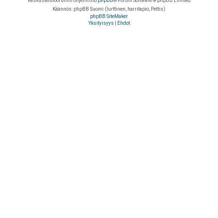
Keskustelufoorumin ohjelmisto
phpBB
® Forum Software © phpBB Limited
Käännös: phpBB Suomi (lurttinen, harritapio, Pettis)
phpBB SiteMaker
Yksityisyys
|
Ehdot