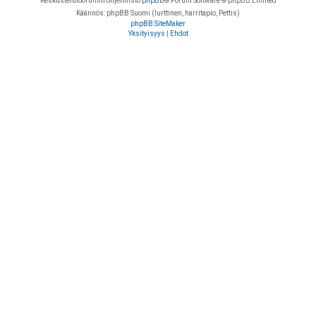
Keskustelufoorumin ohjelmisto
phpBB
® Forum Software © phpBB Limited
Käännös: phpBB Suomi (lurttinen, harritapio, Pettis)
phpBB SiteMaker
Yksityisyys
|
Ehdot