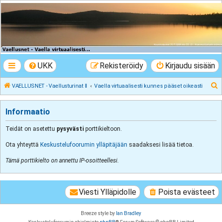
VAELLUSNET -
Vaellusturinat II
Keskustelua vaeltamisesta ja Lapista
UKK
Rekisteröidy
Kirjaudu sisään
E
VAELLUSNET - Vaellusturinat II
Vaella virtuaalisesti kunnes pääset oikeasti
t
s
Informaatio
i
Teidät on asetettu
pysyvästi
porttikieltoon.
Ota yhteyttä
Keskustelufoorumin ylläpitäjään
saadaksesi lisää tietoa.
Tämä porttikielto on annettu IP-osoitteellesi.
Viesti Ylläpidolle
Poista evästeet
Breeze style by
Ian Bradley