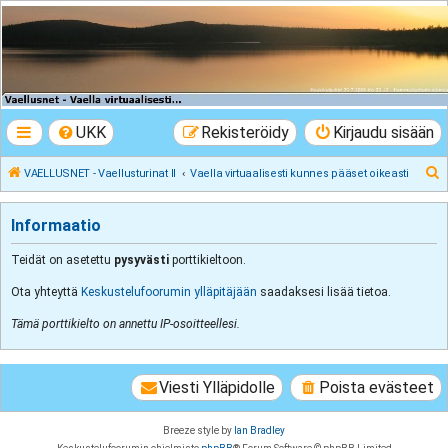
VAELLUSNET -
Vaellusturinat II
Keskustelua vaeltamisesta ja Lapista
UKK
Rekisteröidy
Kirjaudu sisään
E
VAELLUSNET - Vaellusturinat II
Vaella virtuaalisesti kunnes pääset oikeasti
t
s
Informaatio
i
Teidät on asetettu
pysyvästi
porttikieltoon.
Ota yhteyttä
Keskustelufoorumin ylläpitäjään
saadaksesi lisää tietoa.
Tämä porttikielto on annettu IP-osoitteellesi.
Viesti Ylläpidolle
Poista evästeet
Breeze style by
Ian Bradley