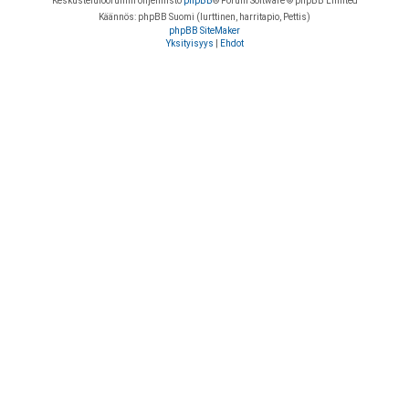
Keskustelufoorumin ohjelmisto
phpBB
® Forum Software © phpBB Limited
Käännös: phpBB Suomi (lurttinen, harritapio, Pettis)
phpBB SiteMaker
Yksityisyys
|
Ehdot