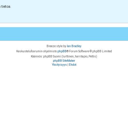
tietoa.
Breeze style by
Ian Bradley
Keskustelufoorumin ohjelmisto
phpBB
® Forum Software © phpBB Limited
Käännös: phpBB Suomi (lurttinen, harritapio, Pettis)
phpBB SiteMaker
Yksityisyys
|
Ehdot