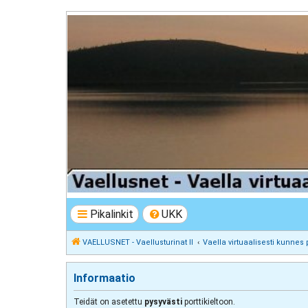
VAELLUSNET - Vaellusturinat II
Keskustelua vaeltamisesta ja Lapista
Pikalinkit
UKK
VAELLUSNET - Vaellusturinat II
Vaella virtuaalisesti kunnes 
Informaatio
Teidät on asetettu
pysyvästi
porttikieltoon.