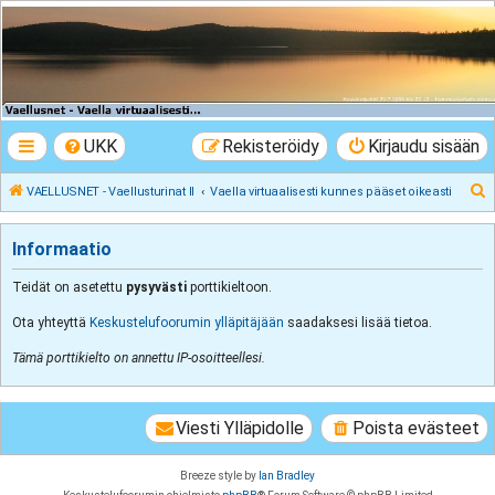
VAELLUSNET -
Vaellusturinat II
Keskustelua vaeltamisesta ja Lapista
UKK
Rekisteröidy
Kirjaudu sisään
E
VAELLUSNET - Vaellusturinat II
Vaella virtuaalisesti kunnes pääset oikeasti
t
s
Informaatio
i
Teidät on asetettu
pysyvästi
porttikieltoon.
Ota yhteyttä
Keskustelufoorumin ylläpitäjään
saadaksesi lisää tietoa.
Tämä porttikielto on annettu IP-osoitteellesi.
Viesti Ylläpidolle
Poista evästeet
Breeze style by
Ian Bradley