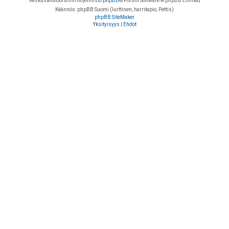
Keskustelufoorumin ohjelmisto
phpBB
® Forum Software © phpBB Limited
Käännös: phpBB Suomi (lurttinen, harritapio, Pettis)
phpBB SiteMaker
Yksityisyys
|
Ehdot