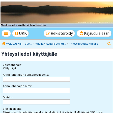
VAELLUSNET -
Vaellusturinat II
Keskustelua vaeltamisesta ja Lapista
UKK
Rekisteröidy
Kirjaudu sisään
E
VAELLUSNET - Vaellusturinat II
Vaella virtuaalisesti kunnes pääset oikeasti
Yhteystiedot käyttäjälle
t
Yhteystiedot käyttäjälle
s
i
Vastaanottaja:
Ylläpitäjä
Anna lähettäjän sähköpostiosoite:
Anna lähettäjän nimi:
Otsikko:
Viestin sisältö:
Tämä viesti lähetetään pelkkänä tekstinä. Älä käytä HTML:ää tai BBCode:a.