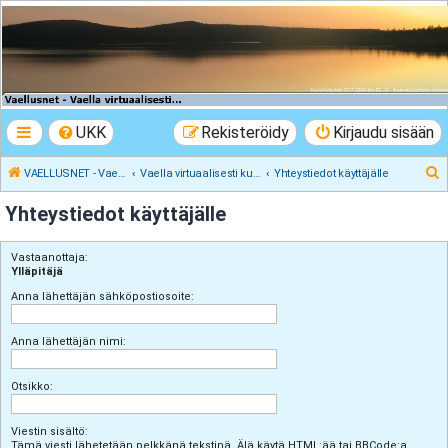
VAELLUSNET -
Vaellusturinat II
Keskustelua vaeltamisesta ja Lapista
UKK
Rekisteröidy
Kirjaudu sisään
E
VAELLUSNET - Vaellusturinat II
Vaella virtuaalisesti kunnes pääset oikeasti
Yhteystiedot käyttäjälle
t
Yhteystiedot käyttäjälle
s
i
Vastaanottaja:
Ylläpitäjä
Anna lähettäjän sähköpostiosoite:
Anna lähettäjän nimi:
Otsikko:
Viestin sisältö:
Tämä viesti lähetetään pelkkänä tekstinä. Älä käytä HTML:ää tai BBCode:a.