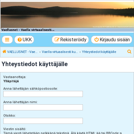
VAELLUSNET -
Vaellusturinat II
Keskustelua vaeltamisesta ja Lapista
UKK
Rekisteröidy
Kirjaudu sisään
E
VAELLUSNET - Vaellusturinat II
Vaella virtuaalisesti kunnes pääset oikeasti
Yhteystiedot käyttäjälle
t
Yhteystiedot käyttäjälle
s
i
Vastaanottaja:
Ylläpitäjä
Anna lähettäjän sähköpostiosoite:
Anna lähettäjän nimi:
Otsikko:
Viestin sisältö:
Tämä viesti lähetetään pelkkänä tekstinä. Älä käytä HTML:ää tai BBCode:a.