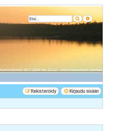
Etsi
Tarkennettu haku
Rekisteröidy
Kirjaudu sisään