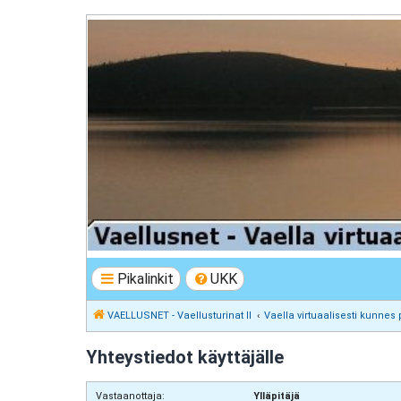
VAELLUSNET - Vaellusturinat II
Keskustelua vaeltamisesta ja Lapista
Pikalinkit
UKK
VAELLUSNET - Vaellusturinat II
Vaella virtuaalisesti kunnes 
Yhteystiedot käyttäjälle
Vastaanottaja:
Ylläpitäjä