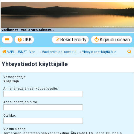
VAELLUSNET -
Vaellusturinat II
Keskustelua vaeltamisesta ja Lapista
UKK
Rekisteröidy
Kirjaudu sisään
E
VAELLUSNET - Vaellusturinat II
Vaella virtuaalisesti kunnes pääset oikeasti
Yhteystiedot käyttäjälle
t
Yhteystiedot käyttäjälle
s
i
Vastaanottaja:
Ylläpitäjä
Anna lähettäjän sähköpostiosoite:
Anna lähettäjän nimi:
Otsikko:
Viestin sisältö:
Tämä viesti lähetetään pelkkänä tekstinä. Älä käytä HTML:ää tai BBCode:a.