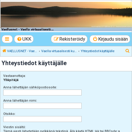
VAELLUSNET -
Vaellusturinat II
Keskustelua vaeltamisesta ja Lapista
UKK
Rekisteröidy
Kirjaudu sisään
E
VAELLUSNET - Vaellusturinat II
Vaella virtuaalisesti kunnes pääset oikeasti
Yhteystiedot käyttäjälle
t
Yhteystiedot käyttäjälle
s
i
Vastaanottaja:
Ylläpitäjä
Anna lähettäjän sähköpostiosoite:
Anna lähettäjän nimi:
Otsikko:
Viestin sisältö:
Tämä viesti lähetetään pelkkänä tekstinä. Älä käytä HTML:ää tai BBCode:a.