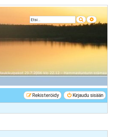
Etsi
Tarkennettu haku
Rekisteröidy
Kirjaudu sisään