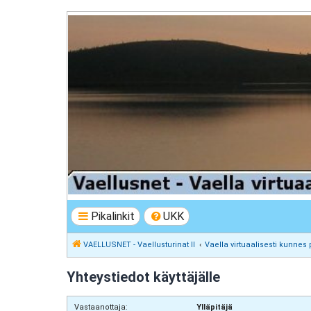
VAELLUSNET - Vaellusturinat II
Keskustelua vaeltamisesta ja Lapista
Pikalinkit
UKK
VAELLUSNET - Vaellusturinat II
Vaella virtuaalisesti kunnes 
Yhteystiedot käyttäjälle
Vastaanottaja:
Ylläpitäjä