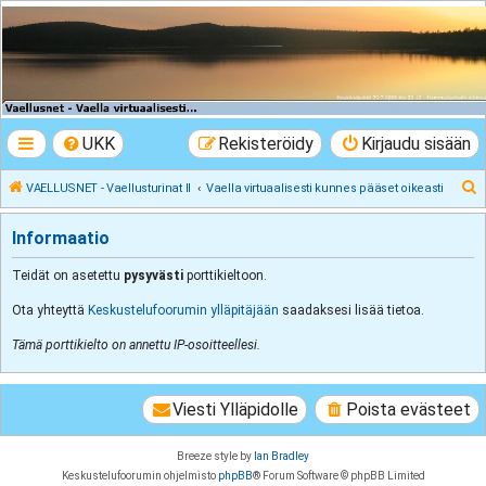
VAELLUSNET -
Vaellusturinat II
Keskustelua vaeltamisesta ja Lapista
UKK
Rekisteröidy
Kirjaudu sisään
E
VAELLUSNET - Vaellusturinat II
Vaella virtuaalisesti kunnes pääset oikeasti
t
Informaatio
s
i
Teidät on asetettu
pysyvästi
porttikieltoon.
Ota yhteyttä
Keskustelufoorumin ylläpitäjään
saadaksesi lisää tietoa.
Tämä porttikielto on annettu IP-osoitteellesi.
Viesti Ylläpidolle
Poista evästeet
Breeze style by
Ian Bradley
Keskustelufoorumin ohjelmisto
phpBB
® Forum Software © phpBB Limited