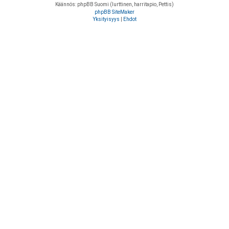
Käännös: phpBB Suomi (lurttinen, harritapio, Pettis)
phpBB SiteMaker
Yksityisyys
|
Ehdot