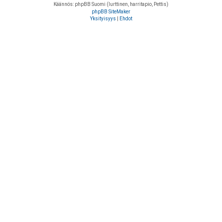
Käännös: phpBB Suomi (lurttinen, harritapio, Pettis)
phpBB SiteMaker
Yksityisyys
|
Ehdot