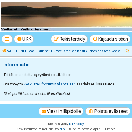
VAELLUSNET -
Vaellusturinat II
Keskustelua vaeltamisesta ja Lapista
UKK
Rekisteröidy
Kirjaudu sisään
E
VAELLUSNET - Vaellusturinat II
Vaella virtuaalisesti kunnes pääset oikeasti
t
Informaatio
s
i
Teidät on asetettu
pysyvästi
porttikieltoon.
Ota yhteyttä
Keskustelufoorumin ylläpitäjään
saadaksesi lisää tietoa.
Tämä porttikielto on annettu IP-osoitteellesi.
Viesti Ylläpidolle
Poista evästeet
Breeze style by
Ian Bradley
Keskustelufoorumin ohjelmisto
phpBB
® Forum Software © phpBB Limited