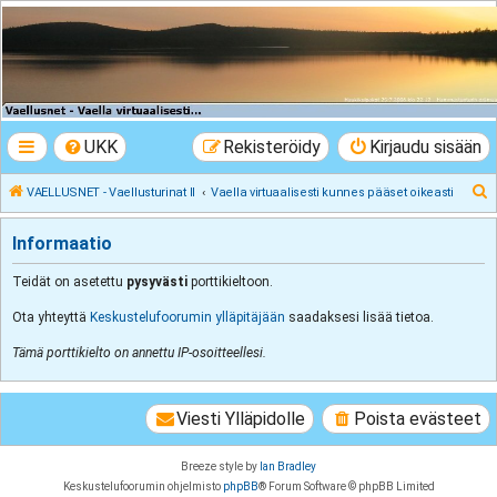
VAELLUSNET -
Vaellusturinat II
Keskustelua vaeltamisesta ja Lapista
UKK
Rekisteröidy
Kirjaudu sisään
E
VAELLUSNET - Vaellusturinat II
Vaella virtuaalisesti kunnes pääset oikeasti
t
Informaatio
s
i
Teidät on asetettu
pysyvästi
porttikieltoon.
Ota yhteyttä
Keskustelufoorumin ylläpitäjään
saadaksesi lisää tietoa.
Tämä porttikielto on annettu IP-osoitteellesi.
Viesti Ylläpidolle
Poista evästeet
Breeze style by
Ian Bradley
Keskustelufoorumin ohjelmisto
phpBB
® Forum Software © phpBB Limited