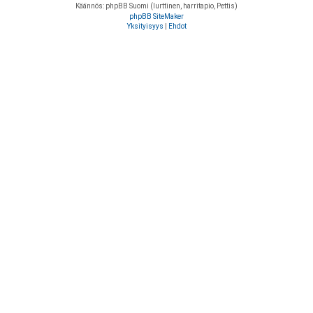
Käännös: phpBB Suomi (lurttinen, harritapio, Pettis)
phpBB SiteMaker
Yksityisyys
|
Ehdot